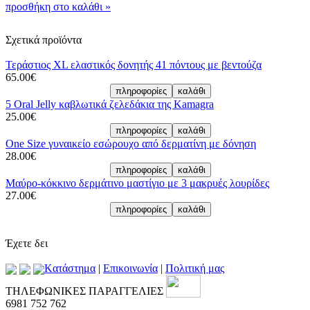
προσθήκη στο καλάθι »
Σχετικά προϊόντα
Τεράστιος XL ελαστικός δονητής 41 πόντους με βεντούζα
65.00€
5 Oral Jelly καβλωτικά ζελεδάκια της Kamagra
25.00€
One Size γυναικείο εσώρουχο από δερματίνη με δόνηση
28.00€
Μαύρο-κόκκινο δερμάτινο μαστίγιο με 3 μακρυές λουρίδες
27.00€
Έχετε δει
Kατάστημα
|
Επικοινωνία
|
Πολιτική μας
ΤΗΛΕΦΩΝΙΚΕΣ ΠΑΡΑΓΓΕΛΙΕΣ
6981 752 762