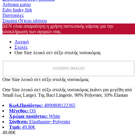
Ανδρικα μαγιο
Ειδη funky fish
Παντοφλες
Σηματα (Ν)εου οδηγου
ΔΕΝ είναι απαραίτητη η χρήση πιστωτικής κάρτας για την
ολοκλήρωση των αγορών σας.
Αρχική
Στολές
One Size λευκό σετ σέξυ στολής νοσοκόμας
LOADING IMAGES
One Size λευκό σετ σέξυ στολής νοσοκόμας
One Size λευκό σετ σέξυ στολής νοσοκόμας (κάνει για μεγέθη από
Small έως Large). Της Baci Lingerie. 90% Polyester, 10% Elastan
Κωδ.Προϊόντος:
4890808122365
Μέγεθος:
OS
Χρώμα προϊόντος:
White
Σύνθεση:
Elasthanne~Polyester
Τιμή:
49.80€
49.80€