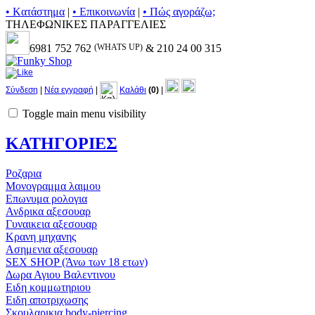
• Kατάστημα
|
• Επικοινωνία
|
• Πώς αγοράζω;
ΤΗΛΕΦΩΝΙΚΕΣ ΠΑΡΑΓΓΕΛΙΕΣ
6981 752 762
(WHATS UP)
& 210 24 00 315
Σύνδεση
|
Νέα εγγραφή
|
Καλάθι
(0)
|
Toggle main menu visibility
ΚΑΤΗΓΟΡΙΕΣ
Ροζαρια
Μονογραμμα λαιμου
Επωνυμα ρολογια
Ανδρικα αξεσουαρ
Γυναικεια αξεσουαρ
Κρανη μηχανης
Ασημενια αξεσουαρ
SEX SHOP (Άνω των 18 ετων)
Δωρα Αγιου Βαλεντινου
Ειδη κομμωτηριου
Ειδη αποτριχωσης
Σκουλαρικια body-piercing