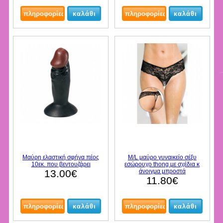
Μαύρη ελαστική σφήνα πέος
M/L μαύρο γυναικείο σέξυ
10εκ. που βεντουζάρει
εσώρουχο thong με σχέδια κ
13.00€
άνοιγμα μπροστά
11.80€