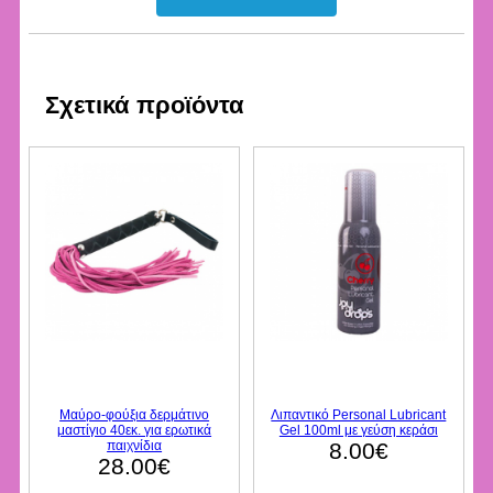
Σχετικά προϊόντα
Μαύρο-φούξια δερμάτινο
Λιπαντικό Personal Lubricant
μαστίγιο 40εκ. για ερωτικά
Gel 100ml με γεύση κεράσι
παιχνίδια
8.00€
28.00€