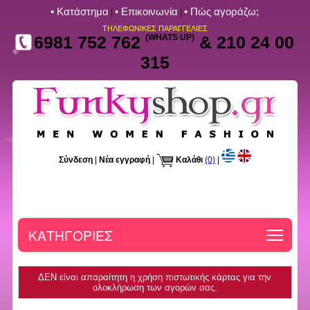
• Kατάστημα
• Επικοινωνία
• Πώς αγοράζω;
|
|
ΤΗΛΕΦΩΝΙΚΕΣ ΠΑΡΑΓΓΕΛΙΕΣ
6981 752 762
(WHATS UP)
& 210 24 00
315
Σύνδεση
|
Νέα εγγραφή
|
Καλάθι
(0)
|
Toggle
ΚΑΤΗΓΟΡΙΕΣ
ΔΕΝ είναι απαραίτητη η χρήση πιστωτικής κάρτας για την
ολοκλήρωση των αγορών σας.