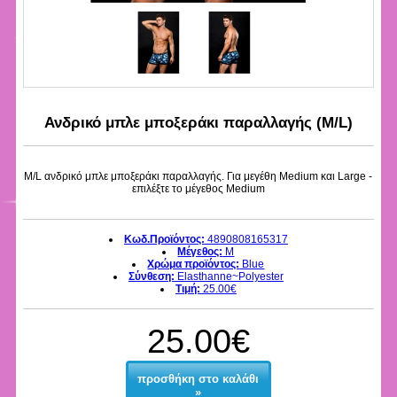
Ανδρικό μπλε μποξεράκι παραλλαγής (M/L)
M/L ανδρικό μπλε μποξεράκι παραλλαγής. Για μεγέθη Medium και Large -
επιλέξτε το μέγεθος Medium
Κωδ.Προϊόντος:
4890808165317
Μέγεθος:
M
Χρώμα προϊόντος:
Blue
Σύνθεση:
Elasthanne~Polyester
Τιμή:
25.00€
25.00€
προσθήκη στο καλάθι
»