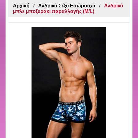
Αρχική
Ανδρικά Σέξυ Εσώρουχα
Ανδρικό
μπλε μποξεράκι παραλλαγής (M/L)