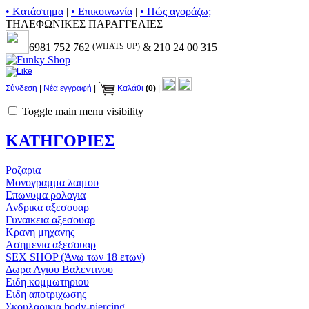
• Kατάστημα
|
• Επικοινωνία
|
• Πώς αγοράζω;
ΤΗΛΕΦΩΝΙΚΕΣ ΠΑΡΑΓΓΕΛΙΕΣ
6981 752 762
(WHATS UP)
& 210 24 00 315
Σύνδεση
|
Νέα εγγραφή
|
Καλάθι
(0)
|
Toggle main menu visibility
ΚΑΤΗΓΟΡΙΕΣ
Ροζαρια
Μονογραμμα λαιμου
Επωνυμα ρολογια
Ανδρικα αξεσουαρ
Γυναικεια αξεσουαρ
Κρανη μηχανης
Ασημενια αξεσουαρ
SEX SHOP (Άνω των 18 ετων)
Δωρα Αγιου Βαλεντινου
Ειδη κομμωτηριου
Ειδη αποτριχωσης
Σκουλαρικια body-piercing