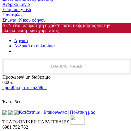
Ανδρικα μαγιο
Ειδη funky fish
Παντοφλες
Σηματα (Ν)εου οδηγου
ΔΕΝ είναι απαραίτητη η χρήση πιστωτικής κάρτας για την
ολοκλήρωση των αγορών σας.
Αρχική
Ανδρικά σκουλαρίκια
LOADING IMAGES
Προσωρινά μη διαθέσιμο
0.00€
προσθήκη στο καλάθι »
Έχετε δει
Kατάστημα
|
Επικοινωνία
|
Πολιτική μας
ΤΗΛΕΦΩΝΙΚΕΣ ΠΑΡΑΓΓΕΛΙΕΣ
6981 752 762