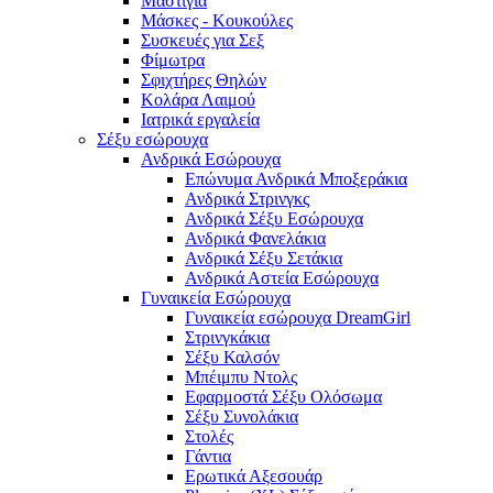
Μαστίγια
Μάσκες - Κουκούλες
Συσκευές για Σεξ
Φίμωτρα
Σφιχτήρες Θηλών
Κολάρα Λαιμού
Ιατρικά εργαλεία
Σέξυ εσώρουχα
Ανδρικά Εσώρουχα
Επώνυμα Ανδρικά Μποξεράκια
Ανδρικά Στρινγκς
Ανδρικά Σέξυ Εσώρουχα
Ανδρικά Φανελάκια
Ανδρικά Σέξυ Σετάκια
Ανδρικά Αστεία Εσώρουχα
Γυναικεία Εσώρουχα
Γυναικεία εσώρουχα DreamGirl
Στρινγκάκια
Σέξυ Καλσόν
Μπέιμπυ Ντολς
Εφαρμοστά Σέξυ Ολόσωμα
Σέξυ Συνολάκια
Στολές
Γάντια
Ερωτικά Αξεσουάρ