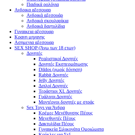
Παιδικά ρολόγια
Ανδρικα αξεσουαρ
Ανδρικά αξεσουάρ
Ανδρικά σκουλαρίκια
Ανδρικά δαχτυλίδια
Γυναικεια αξεσουαρ
Κρανη μηχανης
Ασημενια αξεσουαρ
SEX SHOP (Άνω των 18 ετων)
Δονητές
Ρεαλιστικοί Δονητές
Δονητές Εκσπερμάτωσης
Dildos (χωρίς δόνηση)
Rabbit Δονητές
Jelly Δονητές
Διπλοί Δονητές
Τεράστιοι XL Δονητές
Γυάλινοι Δονητές
Μοντέρνοι δονητές με στράς
Sex Toys για Άνδρα
Κρέμες Μεγέθυνσης Πέους
Μεγεθυντές Πέους
Δακτυλίδια Πέους
Γυναικεία Σιλικονάτα Ομοιώματα
Κούκλες για Σεξ