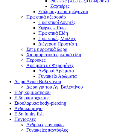
Plus size (XL) Σέξυ εσώρουχα
Ζαρτιέρες
Εσώρουχα που τρώγονται
Πρωκτικά αξεσουάρ
Πρωκτικοί Δονητές
Σφήνες - Τάπες
Πρωκτικά Είδη
Πρωκτικές Μπίλιες
Διέγερση Προστάτη
Σετ με ερωτικά δώρα
Χιουμοριστικά ερωτικά είδη
Περούκες
Αρώματα με Φερομόνες
Ανδρικά Αρώματα
Γυναικεία Αρώματα
Δωρα Αγιου Βαλεντινου
Δώρα για του Αγ. Βαλεντίνου
Ειδη κομμωτηριου
Ειδη αποτριχωσης
Σκουλαρικια body-piercing
Ανδρικα μαγιο
Ειδη funky fish
Παντοφλες
Ανδρικές παντόφλες
Γυναικείες παντόφλες