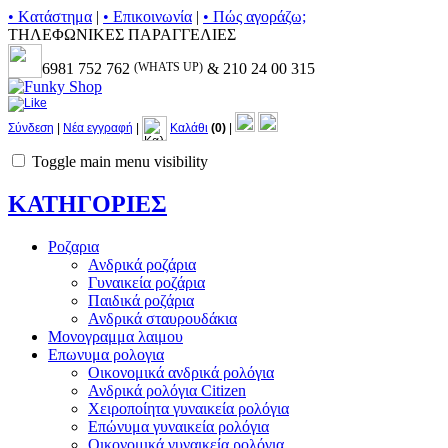
• Kατάστημα
|
• Επικοινωνία
|
• Πώς αγοράζω;
ΤΗΛΕΦΩΝΙΚΕΣ ΠΑΡΑΓΓΕΛΙΕΣ
6981 752 762
(WHATS UP)
& 210 24 00 315
Σύνδεση
|
Νέα εγγραφή
|
Καλάθι
(0)
|
Toggle main menu visibility
ΚΑΤΗΓΟΡΙΕΣ
Ροζαρια
Ανδρικά ροζάρια
Γυναικεία ροζάρια
Παιδικά ροζάρια
Ανδρικά σταυρουδάκια
Μονογραμμα λαιμου
Επωνυμα ρολογια
Οικονομικά ανδρικά ρολόγια
Ανδρικά ρολόγια Citizen
Χειροποίητα γυναικεία ρολόγια
Επώνυμα γυναικεία ρολόγια
Οικονομικά γυναικεία ρολόγια