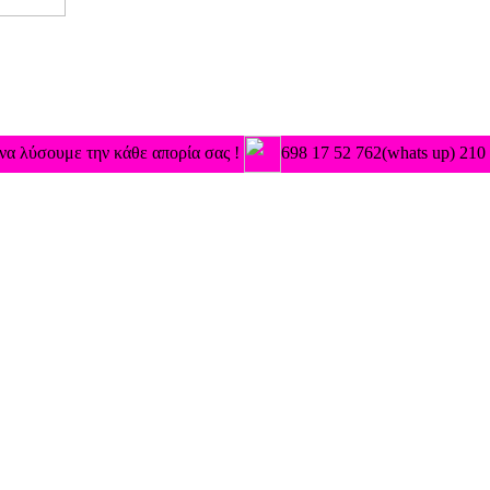
 να λύσουμε την κάθε απορία σας !
698 17 52 762(whats up) 210