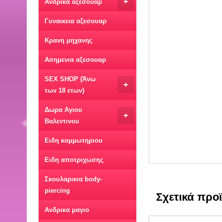
+
Ανδρικα αξεσουαρ
Γυναικεια αξεσουαρ
Κρανη μηχανης
Ασημενια αξεσουαρ
SEX SHOP (Άνω
+
των 18 ετων)
Δωρα Αγιου
+
Βαλεντινου
Ειδη κομμωτηριου
Ειδη αποτριχωσης
Σκουλαρικια body-
piercing
Σχετικά προ
Ανδρικα μαγιο