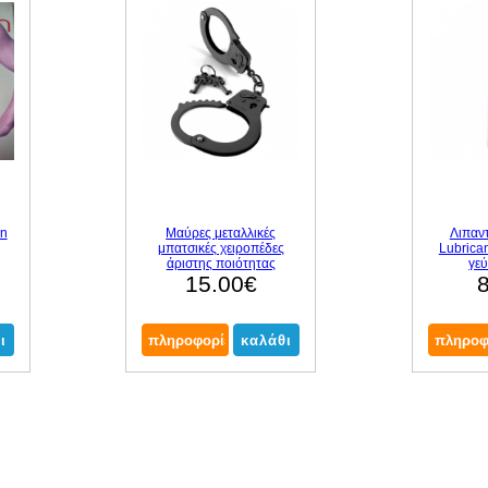
in
Μαύρες μεταλλικές
Λιπαντ
μπατσικές χειροπέδες
Lubrica
άριστης ποιότητας
γεύ
15.00€