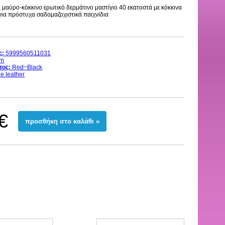
 μαύρο-κόκκινο ερωτικό δερμάτινο μαστίγιο 40 εκατοστά με κόκκινα
για πρόστυχα σαδομαζοχιστικά παιχνίδια
ς:
5999560511031
cm
τος:
Red~Black
e leather
€
προσθήκη στο καλάθι »