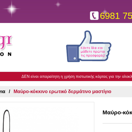
6981 7
ΔΕΝ είναι απαραίτητη η χρήση πιστωτικής κάρτας για την ολο
για
Μαύρο-κόκκινο ερωτικό δερμάτινο μαστίγιο
Μαύρο-κόκκ