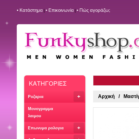
• Kατάστημα
• Επικοινωνία
• Πώς αγοράζω;
|
|
ΚΑΤΗΓΟΡΙΕΣ
+
Αρχική
Μαστί
Ροζαρια
Μονογραμμα
λαιμου
+
Επωνυμα ρολογια