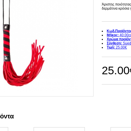
Άριστης ποιότητας
δερμάτινα κρόσια 
Κωδ.Προϊόντο
Μήκος:
40.00
Χρώμα προϊόν
Σύνθεση:
Sued
Τιμή:
25.00€
25.00
ϊόντα