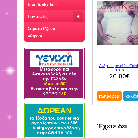
Ειδη funky fish
+
Παντοφλες
Σηματα (Ν)εου
οδηγου
Ανδρικό φανελάκι Calv
Μεταφορά και
Klein
Αντικαταβολή σε όλη
20.00€
την Ελλάδα
μόνο με 5€!
Αντικαταβολή και στην
ΚΥΠΡΟ
13€
ΔΩΡΕΑΝ
τα έξοδα του courier για
αγορές πάνω των 50€
Έχετε δει
...Αυθημερόν παράδοση
στην ΑΘΗΝΑ 10€