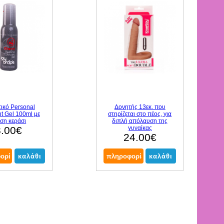
ικό Personal
Δονητής 13εκ. που
nt Gel 100ml με
στηρίζεται στο πέος, για
ση κεράσι
διπλή απόλαυση της
8.00€
γυναίκας
24.00€