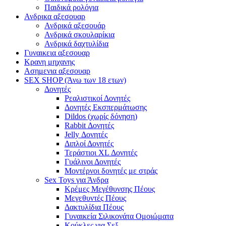
Παιδικά ρολόγια
Ανδρικα αξεσουαρ
Ανδρικά αξεσουάρ
Ανδρικά σκουλαρίκια
Ανδρικά δαχτυλίδια
Γυναικεια αξεσουαρ
Κρανη μηχανης
Ασημενια αξεσουαρ
SEX SHOP (Άνω των 18 ετων)
Δονητές
Ρεαλιστικοί Δονητές
Δονητές Εκσπερμάτωσης
Dildos (χωρίς δόνηση)
Rabbit Δονητές
Jelly Δονητές
Διπλοί Δονητές
Τεράστιοι XL Δονητές
Γυάλινοι Δονητές
Μοντέρνοι δονητές με στράς
Sex Toys για Άνδρα
Κρέμες Μεγέθυνσης Πέους
Μεγεθυντές Πέους
Δακτυλίδια Πέους
Γυναικεία Σιλικονάτα Ομοιώματα
Κούκλες για Σεξ