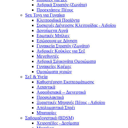
Ανδρικά Στραπόν (Ζωνάτα)
Προεκτάσεις Πέους
Sex Toys για Γυναίκα
Κλειτοριδικά Προϊόντα
Συσκευές Διέγερσης Κλειτορίδας - Αιδοίου
Δονούμενα Αυγά
Ερωτικές Μπίλιες
Εσώρουχα με Δόνηση
Γυναικεία Στραπόν (Ζωνάτα)
Ανδρικές Κούκλες για Σεξ
Μεγεθυντές
Ανδρικά Σιλικονάτα Ομοιώματα
Γυναικείες Κρέμες
Ομοιώματα χεριών
Σεξ & Υγεία
Καθυστέρηση Εκσπερμάτωσης
Λιπαντικά
Αφροδισιακά -- Διεγερτικά
Προφυλακτικά
Ξυριστικές Μηχανές Πέους - Αιδοίου
Απολυμαντικά Σπρέι
Μπαταρίες
Σαδομαζοχιστικά (BDSM)
Χειροπέδες - Δεσίματα