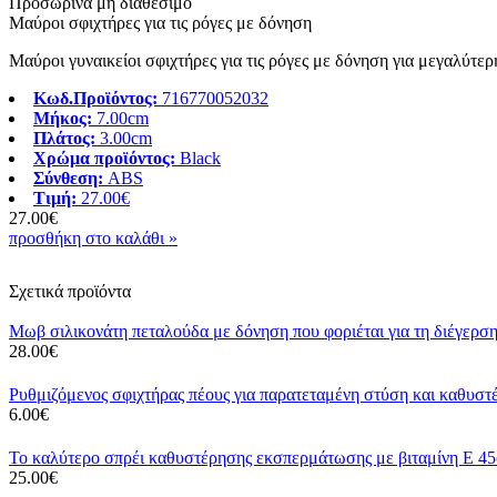
Προσωρινά μη διαθέσιμο
Μαύροι σφιχτήρες για τις ρόγες με δόνηση
Μαύροι γυναικείοι σφιχτήρες για τις ρόγες με δόνηση για μεγαλύτε
Κωδ.Προϊόντος:
716770052032
Μήκος:
7.00cm
Πλάτος:
3.00cm
Χρώμα προϊόντος:
Black
Σύνθεση:
ABS
Τιμή:
27.00€
27.00€
προσθήκη στο καλάθι »
Σχετικά προϊόντα
Μωβ σιλικονάτη πεταλούδα με δόνηση που φοριέται για τη διέγερση
28.00€
Ρυθμιζόμενος σφιχτήρας πέους για παρατεταμένη στύση και καθυσ
6.00€
Το καλύτερο σπρέι καθυστέρησης εκσπερμάτωσης με βιταμίνη Ε 45
25.00€