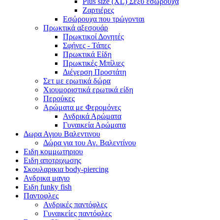
Plus size (XL) Σέξυ εσώρουχα
Ζαρτιέρες
Εσώρουχα που τρώγονται
Πρωκτικά αξεσουάρ
Πρωκτικοί Δονητές
Σφήνες - Τάπες
Πρωκτικά Είδη
Πρωκτικές Μπίλιες
Διέγερση Προστάτη
Σετ με ερωτικά δώρα
Χιουμοριστικά ερωτικά είδη
Περούκες
Αρώματα με Φερομόνες
Ανδρικά Αρώματα
Γυναικεία Αρώματα
Δωρα Αγιου Βαλεντινου
Δώρα για του Αγ. Βαλεντίνου
Ειδη κομμωτηριου
Ειδη αποτριχωσης
Σκουλαρικια body-piercing
Ανδρικα μαγιο
Ειδη funky fish
Παντοφλες
Ανδρικές παντόφλες
Γυναικείες παντόφλες