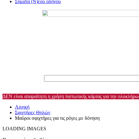
Σηματα (Ν)εου οδηγου
ΔΕΝ είναι απαραίτητη η χρήση πιστωτικής κάρτας για την ολοκλήρ
Αρχική
Σφιχτήρες Θηλών
Μαύροι σφιχτήρες για τις ρόγες με δόνηση
LOADING IMAGES