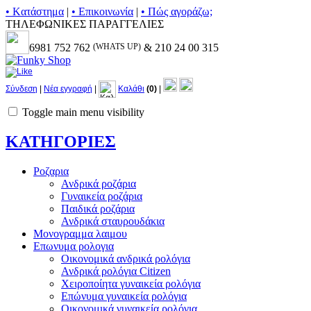
• Kατάστημα
|
• Επικοινωνία
|
• Πώς αγοράζω;
ΤΗΛΕΦΩΝΙΚΕΣ ΠΑΡΑΓΓΕΛΙΕΣ
6981 752 762
(WHATS UP)
& 210 24 00 315
Σύνδεση
|
Νέα εγγραφή
|
Καλάθι
(0)
|
Toggle main menu visibility
ΚΑΤΗΓΟΡΙΕΣ
Ροζαρια
Ανδρικά ροζάρια
Γυναικεία ροζάρια
Παιδικά ροζάρια
Ανδρικά σταυρουδάκια
Μονογραμμα λαιμου
Επωνυμα ρολογια
Οικονομικά ανδρικά ρολόγια
Ανδρικά ρολόγια Citizen
Χειροποίητα γυναικεία ρολόγια
Επώνυμα γυναικεία ρολόγια
Οικονομικά γυναικεία ρολόγια