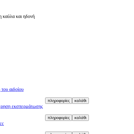
ρη καύλα και ηδονή
 του αιδοίου
τέρηση εκσπερμάτωσης
cc