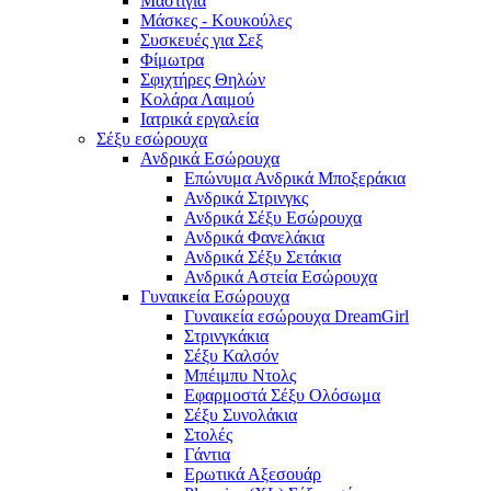
Μαστίγια
Μάσκες - Κουκούλες
Συσκευές για Σεξ
Φίμωτρα
Σφιχτήρες Θηλών
Κολάρα Λαιμού
Ιατρικά εργαλεία
Σέξυ εσώρουχα
Ανδρικά Εσώρουχα
Επώνυμα Ανδρικά Μποξεράκια
Ανδρικά Στρινγκς
Ανδρικά Σέξυ Εσώρουχα
Ανδρικά Φανελάκια
Ανδρικά Σέξυ Σετάκια
Ανδρικά Αστεία Εσώρουχα
Γυναικεία Εσώρουχα
Γυναικεία εσώρουχα DreamGirl
Στρινγκάκια
Σέξυ Καλσόν
Μπέιμπυ Ντολς
Εφαρμοστά Σέξυ Ολόσωμα
Σέξυ Συνολάκια
Στολές
Γάντια
Ερωτικά Αξεσουάρ