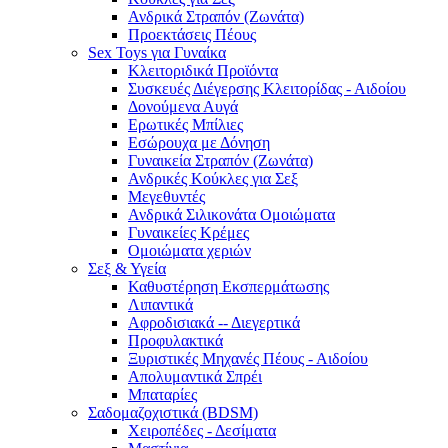
Ανδρικά Στραπόν (Ζωνάτα)
Προεκτάσεις Πέους
Sex Toys για Γυναίκα
Κλειτοριδικά Προϊόντα
Συσκευές Διέγερσης Κλειτορίδας - Αιδοίου
Δονούμενα Αυγά
Ερωτικές Μπίλιες
Εσώρουχα με Δόνηση
Γυναικεία Στραπόν (Ζωνάτα)
Ανδρικές Κούκλες για Σεξ
Μεγεθυντές
Ανδρικά Σιλικονάτα Ομοιώματα
Γυναικείες Κρέμες
Ομοιώματα χεριών
Σεξ & Υγεία
Καθυστέρηση Εκσπερμάτωσης
Λιπαντικά
Αφροδισιακά -- Διεγερτικά
Προφυλακτικά
Ξυριστικές Μηχανές Πέους - Αιδοίου
Απολυμαντικά Σπρέι
Μπαταρίες
Σαδομαζοχιστικά (BDSM)
Χειροπέδες - Δεσίματα