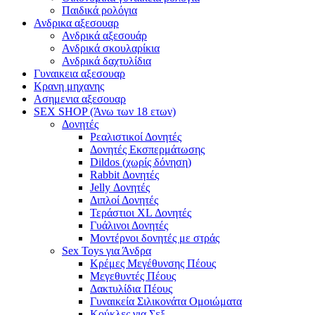
Παιδικά ρολόγια
Ανδρικα αξεσουαρ
Ανδρικά αξεσουάρ
Ανδρικά σκουλαρίκια
Ανδρικά δαχτυλίδια
Γυναικεια αξεσουαρ
Κρανη μηχανης
Ασημενια αξεσουαρ
SEX SHOP (Άνω των 18 ετων)
Δονητές
Ρεαλιστικοί Δονητές
Δονητές Εκσπερμάτωσης
Dildos (χωρίς δόνηση)
Rabbit Δονητές
Jelly Δονητές
Διπλοί Δονητές
Τεράστιοι XL Δονητές
Γυάλινοι Δονητές
Μοντέρνοι δονητές με στράς
Sex Toys για Άνδρα
Κρέμες Μεγέθυνσης Πέους
Μεγεθυντές Πέους
Δακτυλίδια Πέους
Γυναικεία Σιλικονάτα Ομοιώματα
Κούκλες για Σεξ