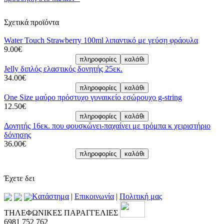
Σχετικά προϊόντα
Water Touch Strawberry 100ml λιπαντικό με γεύση φράουλα
9.00€
Jelly διπλός ελαστικός δονητής 25εκ.
34.00€
One Size μαύρο πρόστυχο γυναικείο εσώρουχο g-string
12.50€
Δονητής 16εκ. που φουσκώνει-παχαίνει με τρόμπα κ χειριστήριο
δόνησης
36.00€
Έχετε δει
Kατάστημα
|
Επικοινωνία
|
Πολιτική μας
ΤΗΛΕΦΩΝΙΚΕΣ ΠΑΡΑΓΓΕΛΙΕΣ
6981 752 762