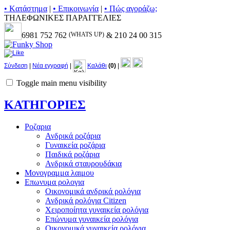
• Kατάστημα
|
• Επικοινωνία
|
• Πώς αγοράζω;
ΤΗΛΕΦΩΝΙΚΕΣ ΠΑΡΑΓΓΕΛΙΕΣ
6981 752 762
(WHATS UP)
& 210 24 00 315
Σύνδεση
|
Νέα εγγραφή
|
Καλάθι
(0)
|
Toggle main menu visibility
ΚΑΤΗΓΟΡΙΕΣ
Ροζαρια
Ανδρικά ροζάρια
Γυναικεία ροζάρια
Παιδικά ροζάρια
Ανδρικά σταυρουδάκια
Μονογραμμα λαιμου
Επωνυμα ρολογια
Οικονομικά ανδρικά ρολόγια
Ανδρικά ρολόγια Citizen
Χειροποίητα γυναικεία ρολόγια
Επώνυμα γυναικεία ρολόγια
Οικονομικά γυναικεία ρολόγια