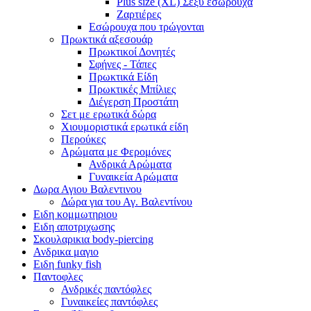
Plus size (XL) Σέξυ εσώρουχα
Ζαρτιέρες
Εσώρουχα που τρώγονται
Πρωκτικά αξεσουάρ
Πρωκτικοί Δονητές
Σφήνες - Τάπες
Πρωκτικά Είδη
Πρωκτικές Μπίλιες
Διέγερση Προστάτη
Σετ με ερωτικά δώρα
Χιουμοριστικά ερωτικά είδη
Περούκες
Αρώματα με Φερομόνες
Ανδρικά Αρώματα
Γυναικεία Αρώματα
Δωρα Αγιου Βαλεντινου
Δώρα για του Αγ. Βαλεντίνου
Ειδη κομμωτηριου
Ειδη αποτριχωσης
Σκουλαρικια body-piercing
Ανδρικα μαγιο
Ειδη funky fish
Παντοφλες
Ανδρικές παντόφλες
Γυναικείες παντόφλες