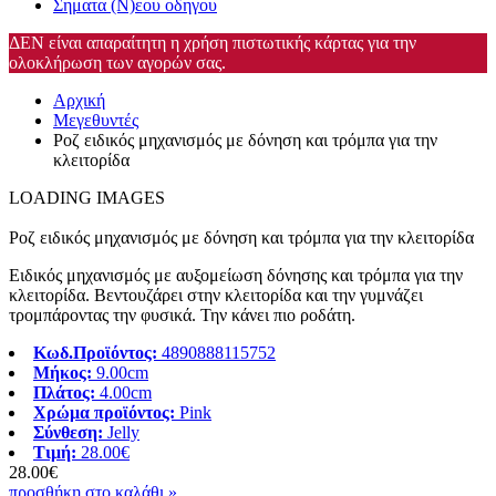
Σηματα (Ν)εου οδηγου
ΔΕΝ είναι απαραίτητη η χρήση πιστωτικής κάρτας για την
ολοκλήρωση των αγορών σας.
Αρχική
Μεγεθυντές
Ροζ ειδικός μηχανισμός με δόνηση και τρόμπα για την
κλειτορίδα
LOADING IMAGES
Ροζ ειδικός μηχανισμός με δόνηση και τρόμπα για την κλειτορίδα
Ειδικός μηχανισμός με αυξομείωση δόνησης και τρόμπα για την
κλειτορίδα. Βεντουζάρει στην κλειτορίδα και την γυμνάζει
τρομπάροντας την φυσικά. Την κάνει πιο ροδάτη.
Κωδ.Προϊόντος:
4890888115752
Μήκος:
9.00cm
Πλάτος:
4.00cm
Χρώμα προϊόντος:
Pink
Σύνθεση:
Jelly
Τιμή:
28.00€
28.00€
προσθήκη στο καλάθι »