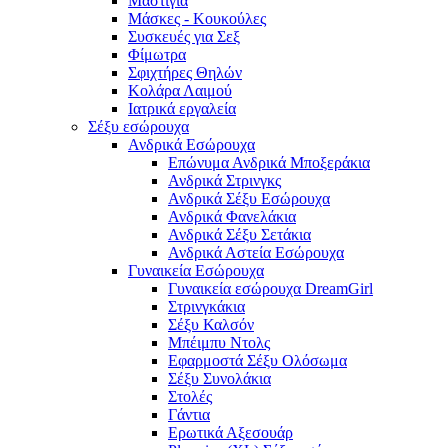
Μαστίγια
Μάσκες - Κουκούλες
Συσκευές για Σεξ
Φίμωτρα
Σφιχτήρες Θηλών
Κολάρα Λαιμού
Ιατρικά εργαλεία
Σέξυ εσώρουχα
Ανδρικά Εσώρουχα
Επώνυμα Ανδρικά Μποξεράκια
Ανδρικά Στρινγκς
Ανδρικά Σέξυ Εσώρουχα
Ανδρικά Φανελάκια
Ανδρικά Σέξυ Σετάκια
Ανδρικά Αστεία Εσώρουχα
Γυναικεία Εσώρουχα
Γυναικεία εσώρουχα DreamGirl
Στρινγκάκια
Σέξυ Καλσόν
Μπέιμπυ Ντολς
Εφαρμοστά Σέξυ Ολόσωμα
Σέξυ Συνολάκια
Στολές
Γάντια
Ερωτικά Αξεσουάρ