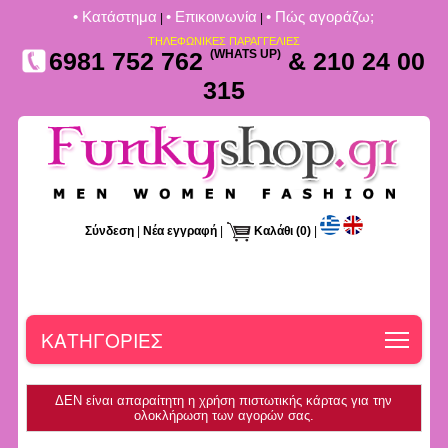
• Kατάστημα
• Επικοινωνία
• Πώς αγοράζω;
|
|
ΤΗΛΕΦΩΝΙΚΕΣ ΠΑΡΑΓΓΕΛΙΕΣ
6981 752 762
(WHATS UP)
& 210 24 00
315
Σύνδεση
|
Νέα εγγραφή
|
Καλάθι
(0)
|
Toggle
ΚΑΤΗΓΟΡΙΕΣ
ΔΕΝ είναι απαραίτητη η χρήση πιστωτικής κάρτας για την
ολοκλήρωση των αγορών σας.