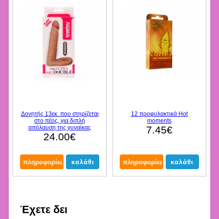
Δονητής 13εκ. που στηρίζεται
12 προφυλακτικά Hot
στο πέος, για διπλή
moments
απόλαυση της γυναίκας
7.45€
24.00€
Έχετε δει