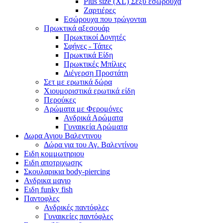
Plus size (XL) Σέξυ εσώρουχα
Ζαρτιέρες
Εσώρουχα που τρώγονται
Πρωκτικά αξεσουάρ
Πρωκτικοί Δονητές
Σφήνες - Τάπες
Πρωκτικά Είδη
Πρωκτικές Μπίλιες
Διέγερση Προστάτη
Σετ με ερωτικά δώρα
Χιουμοριστικά ερωτικά είδη
Περούκες
Αρώματα με Φερομόνες
Ανδρικά Αρώματα
Γυναικεία Αρώματα
Δωρα Αγιου Βαλεντινου
Δώρα για του Αγ. Βαλεντίνου
Ειδη κομμωτηριου
Ειδη αποτριχωσης
Σκουλαρικια body-piercing
Ανδρικα μαγιο
Ειδη funky fish
Παντοφλες
Ανδρικές παντόφλες
Γυναικείες παντόφλες