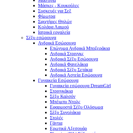
Μαστίγια
Μάσκες - Κουκούλες
Συσκευές για Σεξ
Φίμωτρα
Σφιχτήρες Θηλών
Κολάρα Λαιμού
Ιατρικά εργαλεία
Σέξυ εσώρουχα
Ανδρικά Εσώρουχα
Επώνυμα Ανδρικά Μποξεράκια
Ανδρικά Στρινγκς
Ανδρικά Σέξυ Εσώρουχα
Ανδρικά Φανελάκια
Ανδρικά Σέξυ Σετάκια
Ανδρικά Αστεία Εσώρουχα
Γυναικεία Εσώρουχα
Γυναικεία εσώρουχα DreamGirl
Στρινγκάκια
Σέξυ Καλσόν
Μπέιμπυ Ντολς
Εφαρμοστά Σέξυ Ολόσωμα
Σέξυ Συνολάκια
Στολές
Γάντια
Ερωτικά Αξεσουάρ