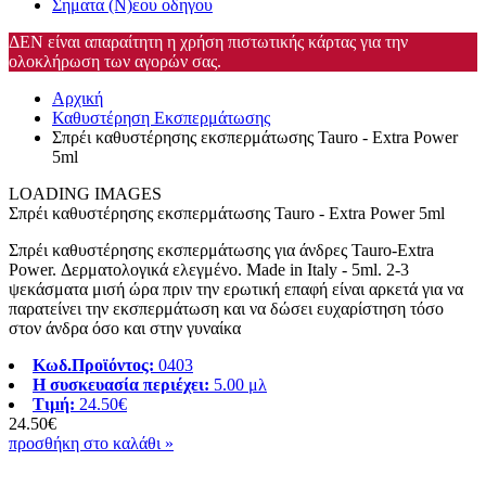
Σηματα (Ν)εου οδηγου
ΔΕΝ είναι απαραίτητη η χρήση πιστωτικής κάρτας για την
ολοκλήρωση των αγορών σας.
Αρχική
Καθυστέρηση Εκσπερμάτωσης
Σπρέι καθυστέρησης εκσπερμάτωσης Tauro - Extra Power
5ml
LOADING IMAGES
Σπρέι καθυστέρησης εκσπερμάτωσης Tauro - Extra Power 5ml
Σπρέι καθυστέρησης εκσπερμάτωσης για άνδρες Tauro-Extra
Power. Δερματολογικά ελεγμένο. Made in Italy - 5ml. 2-3
ψεκάσματα μισή ώρα πριν την ερωτική επαφή είναι αρκετά για να
παρατείνει την εκσπερμάτωση και να δώσει ευχαρίστηση τόσο
στον άνδρα όσο και στην γυναίκα
Κωδ.Προϊόντος:
0403
Η συσκευασία περιέχει:
5.00 μλ
Τιμή:
24.50€
24.50€
προσθήκη στο καλάθι »