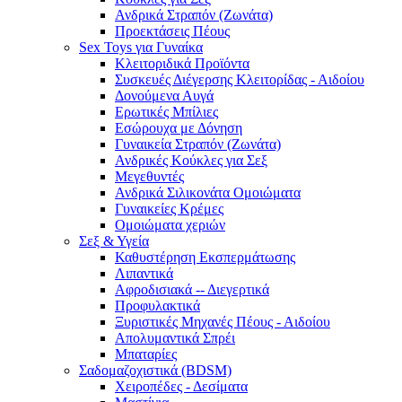
Ανδρικά Στραπόν (Ζωνάτα)
Προεκτάσεις Πέους
Sex Toys για Γυναίκα
Κλειτοριδικά Προϊόντα
Συσκευές Διέγερσης Κλειτορίδας - Αιδοίου
Δονούμενα Αυγά
Ερωτικές Μπίλιες
Εσώρουχα με Δόνηση
Γυναικεία Στραπόν (Ζωνάτα)
Ανδρικές Κούκλες για Σεξ
Μεγεθυντές
Ανδρικά Σιλικονάτα Ομοιώματα
Γυναικείες Κρέμες
Ομοιώματα χεριών
Σεξ & Υγεία
Καθυστέρηση Εκσπερμάτωσης
Λιπαντικά
Αφροδισιακά -- Διεγερτικά
Προφυλακτικά
Ξυριστικές Μηχανές Πέους - Αιδοίου
Απολυμαντικά Σπρέι
Μπαταρίες
Σαδομαζοχιστικά (BDSM)
Χειροπέδες - Δεσίματα