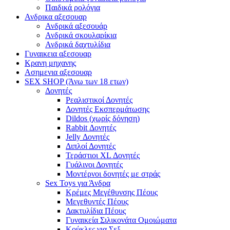
Παιδικά ρολόγια
Ανδρικα αξεσουαρ
Ανδρικά αξεσουάρ
Ανδρικά σκουλαρίκια
Ανδρικά δαχτυλίδια
Γυναικεια αξεσουαρ
Κρανη μηχανης
Ασημενια αξεσουαρ
SEX SHOP (Άνω των 18 ετων)
Δονητές
Ρεαλιστικοί Δονητές
Δονητές Εκσπερμάτωσης
Dildos (χωρίς δόνηση)
Rabbit Δονητές
Jelly Δονητές
Διπλοί Δονητές
Τεράστιοι XL Δονητές
Γυάλινοι Δονητές
Μοντέρνοι δονητές με στράς
Sex Toys για Άνδρα
Κρέμες Μεγέθυνσης Πέους
Μεγεθυντές Πέους
Δακτυλίδια Πέους
Γυναικεία Σιλικονάτα Ομοιώματα
Κούκλες για Σεξ