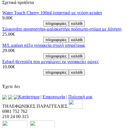
Σχετικά προϊόντα
Water Touch Cherry 100ml λιπαντικό με γεύση κεράσι
9.00€
Σιλικονάτο αυνανιστήρι-μαλακιστήρι πρόσωπο-στόμα με δόνηση
25.00€
M/L μαύρη σέξυ γυναικεία στολή υπηρέτριας
29.00€
Ειδική βεντούζα που μεγαλώνει τις γυναικείες ρώγες
10.00€
Έχετε δει
Kατάστημα
|
Επικοινωνία
|
Πολιτική μας
ΤΗΛΕΦΩΝΙΚΕΣ ΠΑΡΑΓΓΕΛΙΕΣ
6981 752 762
210 24 00 315