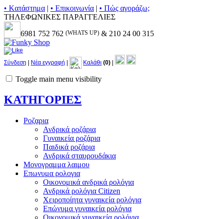
• Kατάστημα
|
• Επικοινωνία
|
• Πώς αγοράζω;
ΤΗΛΕΦΩΝΙΚΕΣ ΠΑΡΑΓΓΕΛΙΕΣ
6981 752 762
(WHATS UP)
& 210 24 00 315
Σύνδεση
|
Νέα εγγραφή
|
Καλάθι
(0)
|
Toggle main menu visibility
ΚΑΤΗΓΟΡΙΕΣ
Ροζαρια
Ανδρικά ροζάρια
Γυναικεία ροζάρια
Παιδικά ροζάρια
Ανδρικά σταυρουδάκια
Μονογραμμα λαιμου
Επωνυμα ρολογια
Οικονομικά ανδρικά ρολόγια
Ανδρικά ρολόγια Citizen
Χειροποίητα γυναικεία ρολόγια
Επώνυμα γυναικεία ρολόγια
Οικονομικά γυναικεία ρολόγια