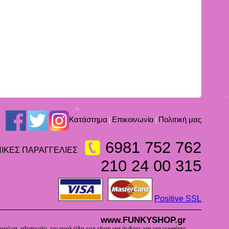
Kατάστημα
Επικοινωνία
Πολιτική μας
|
|
6981 752 762
ΙΚΕΣ ΠΑΡΑΓΓΕΛΙΕΣ
210 24 00 315
Positive SSL
www.FUNKYSHOP.gr
ούχα, αξεσουάρ, ερωτικά είδη sex shop για άνδρες και για γυναίκες