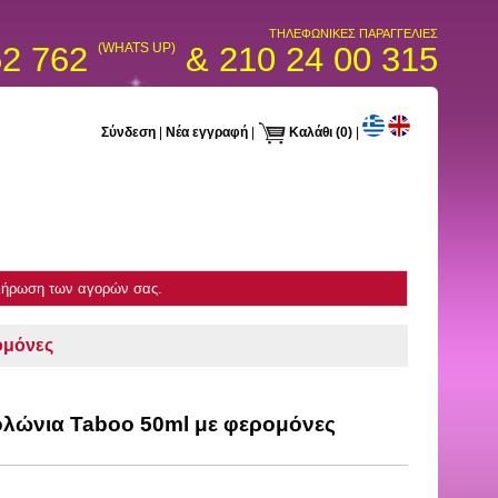
ΤΗΛΕΦΩΝΙΚΕΣ ΠΑΡΑΓΓΕΛΙΕΣ
52 762
(WHATS UP)
& 210 24 00 315
Σύνδεση
|
Νέα εγγραφή
|
Καλάθι
(0)
|
κλήρωση των αγορών σας.
ομόνες
ολώνια Taboo 50ml με φερομόνες