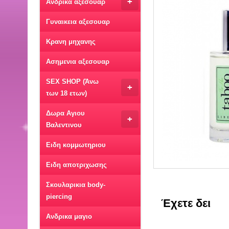
+
Ανδρικα αξεσουαρ
Γυναικεια αξεσουαρ
Κρανη μηχανης
Ασημενια αξεσουαρ
SEX SHOP (Άνω
+
των 18 ετων)
Δωρα Αγιου
+
Βαλεντινου
Ειδη κομμωτηριου
Ειδη αποτριχωσης
Σκουλαρικια body-
piercing
Έχετε δει
Ανδρικα μαγιο