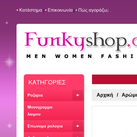
• Kατάστημα
• Επικοινωνία
• Πώς αγοράζω;
|
|
ΚΑΤΗΓΟΡΙΕΣ
+
Αρχική
Αρώμα
Ροζαρια
Μονογραμμα
λαιμου
+
Επωνυμα ρολογια