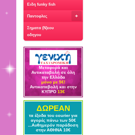
Ειδη funky fish
+
Παντοφλες
Σηματα (Ν)εου
οδηγου
Μεταφορά και
Αντικαταβολή σε όλη
την Ελλάδα
μόνο με 5€!
Αντικαταβολή και στην
ΚΥΠΡΟ
13€
ΔΩΡΕΑΝ
τα έξοδα του courier για
αγορές πάνω των 50€
...Αυθημερόν παράδοση
στην ΑΘΗΝΑ 10€