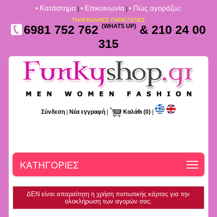
• Kατάστημα
• Επικοινωνία
• Πώς αγοράζω;
|
|
ΤΗΛΕΦΩΝΙΚΕΣ ΠΑΡΑΓΓΕΛΙΕΣ
6981 752 762
(WHATS UP)
& 210 24 00
315
Σύνδεση
|
Νέα εγγραφή
|
Καλάθι
(0)
|
Toggle
ΚΑΤΗΓΟΡΙΕΣ
ΔΕΝ είναι απαραίτητη η χρήση πιστωτικής κάρτας για την
ολοκλήρωση των αγορών σας.