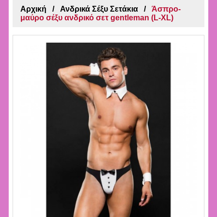
Αρχική
Ανδρικά Σέξυ Σετάκια
Άσπρο-
μαύρο σέξυ ανδρικό σετ gentleman (L-XL)