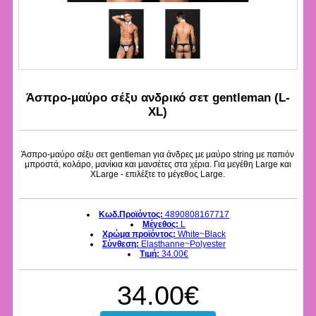
Άσπρο-μαύρο σέξυ ανδρικό σετ gentleman (L-
XL)
Άσπρο-μαύρο σέξυ σετ gentleman για άνδρες με μαύρο string με παπιόν
μπροστά, κολάρο, μανίκια και μανσέτες στα χέρια. Για μεγέθη Large και
XLarge - επιλέξτε το μέγεθος Large.
Κωδ.Προϊόντος:
4890808167717
Μέγεθος:
L
Χρώμα προϊόντος:
White~Black
Σύνθεση:
Elasthanne~Polyester
Τιμή:
34.00€
34.00€