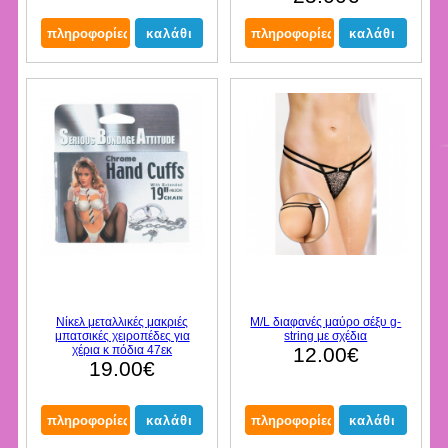
Νίκελ μεταλλικές μακριές
M/L διαφανές μαύρο σέξυ g-
μπατσικές χειροπέδες για
string με σχέδια
χέρια κ πόδια 47εκ
12.00€
19.00€