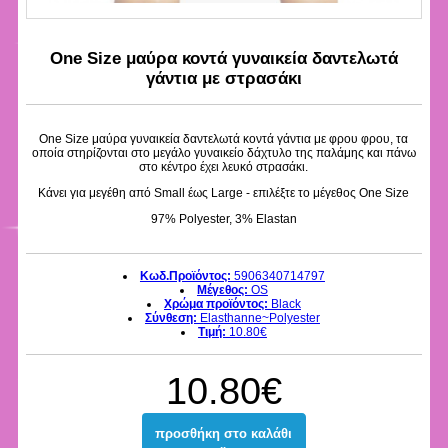
One Size μαύρα κοντά γυναικεία δαντελωτά
γάντια με στρασάκι
One Size μαύρα γυναικεία δαντελωτά κοντά γάντια με φρου φρου, τα
οποία στηρίζονται στο μεγάλο γυναικείο δάχτυλο της παλάμης και πάνω
στο κέντρο έχει λευκό στρασάκι.
Κάνει για μεγέθη από Small έως Large - επιλέξτε το μέγεθος One Size
97% Polyester, 3% Elastan
Κωδ.Προϊόντος:
5906340714797
Μέγεθος:
OS
Χρώμα προϊόντος:
Black
Σύνθεση:
Elasthanne~Polyester
Τιμή:
10.80€
10.80€
προσθήκη στο καλάθι