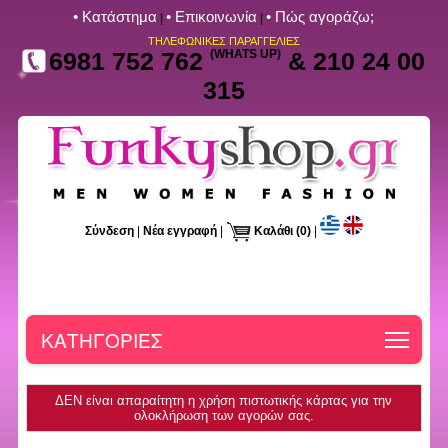
• Kατάστημα
• Επικοινωνία
• Πώς αγοράζω;
|
|
ΤΗΛΕΦΩΝΙΚΕΣ ΠΑΡΑΓΓΕΛΙΕΣ
6981 752 762
(WHATS UP)
& 210 24 00
315
Σύνδεση
|
Νέα εγγραφή
|
Καλάθι
(0)
|
Toggle
ΚΑΤΗΓΟΡΙΕΣ
ΔΕΝ είναι απαραίτητη η χρήση πιστωτικής κάρτας για την
ολοκλήρωση των αγορών σας.