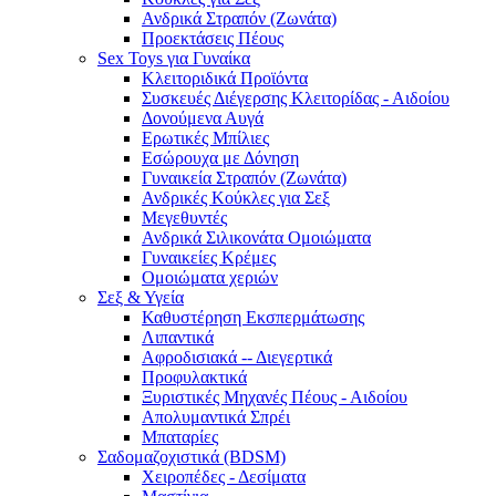
Ανδρικά Στραπόν (Ζωνάτα)
Προεκτάσεις Πέους
Sex Toys για Γυναίκα
Κλειτοριδικά Προϊόντα
Συσκευές Διέγερσης Κλειτορίδας - Αιδοίου
Δονούμενα Αυγά
Ερωτικές Μπίλιες
Εσώρουχα με Δόνηση
Γυναικεία Στραπόν (Ζωνάτα)
Ανδρικές Κούκλες για Σεξ
Μεγεθυντές
Ανδρικά Σιλικονάτα Ομοιώματα
Γυναικείες Κρέμες
Ομοιώματα χεριών
Σεξ & Υγεία
Καθυστέρηση Εκσπερμάτωσης
Λιπαντικά
Αφροδισιακά -- Διεγερτικά
Προφυλακτικά
Ξυριστικές Μηχανές Πέους - Αιδοίου
Απολυμαντικά Σπρέι
Μπαταρίες
Σαδομαζοχιστικά (BDSM)
Χειροπέδες - Δεσίματα