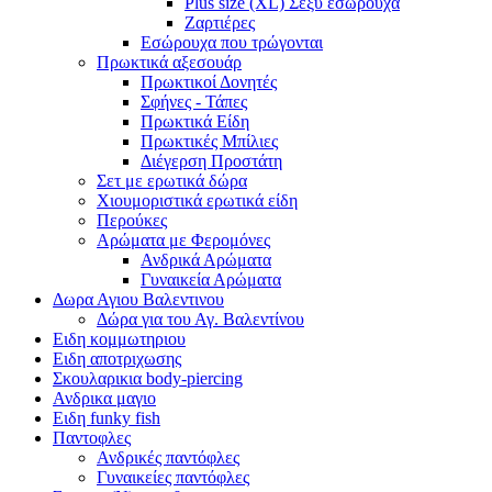
Plus size (XL) Σέξυ εσώρουχα
Ζαρτιέρες
Εσώρουχα που τρώγονται
Πρωκτικά αξεσουάρ
Πρωκτικοί Δονητές
Σφήνες - Τάπες
Πρωκτικά Είδη
Πρωκτικές Μπίλιες
Διέγερση Προστάτη
Σετ με ερωτικά δώρα
Χιουμοριστικά ερωτικά είδη
Περούκες
Αρώματα με Φερομόνες
Ανδρικά Αρώματα
Γυναικεία Αρώματα
Δωρα Αγιου Βαλεντινου
Δώρα για του Αγ. Βαλεντίνου
Ειδη κομμωτηριου
Ειδη αποτριχωσης
Σκουλαρικια body-piercing
Ανδρικα μαγιο
Ειδη funky fish
Παντοφλες
Ανδρικές παντόφλες
Γυναικείες παντόφλες