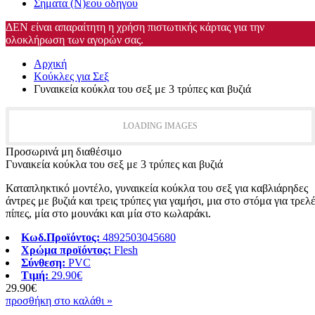
Σηματα (Ν)εου οδηγου
ΔΕΝ είναι απαραίτητη η χρήση πιστωτικής κάρτας για την
ολοκλήρωση των αγορών σας.
Αρχική
Κούκλες για Σεξ
Γυναικεία κούκλα του σεξ με 3 τρύπες και βυζιά
LOADING IMAGES
Προσωρινά μη διαθέσιμο
Γυναικεία κούκλα του σεξ με 3 τρύπες και βυζιά
Καταπληκτικό μοντέλο, γυναικεία κούκλα του σεξ για καβλιάρηδες
άντρες με βυζιά και τρεις τρύπες για γαμήσι, μια στο στόμα για τρελ
πίπες, μία στο μουνάκι και μία στο κωλαράκι.
Κωδ.Προϊόντος:
4892503045680
Χρώμα προϊόντος:
Flesh
Σύνθεση:
PVC
Τιμή:
29.90€
29.90€
προσθήκη στο καλάθι »