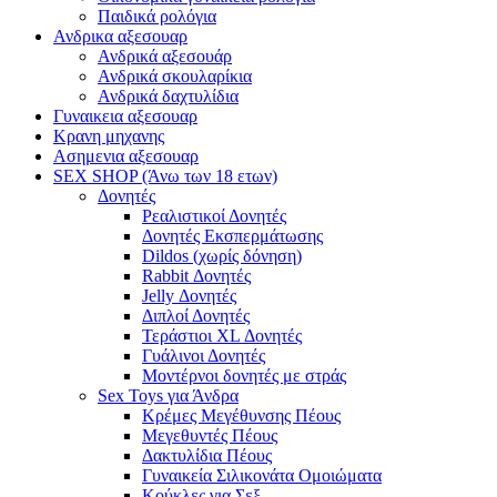
Παιδικά ρολόγια
Ανδρικα αξεσουαρ
Ανδρικά αξεσουάρ
Ανδρικά σκουλαρίκια
Ανδρικά δαχτυλίδια
Γυναικεια αξεσουαρ
Κρανη μηχανης
Ασημενια αξεσουαρ
SEX SHOP (Άνω των 18 ετων)
Δονητές
Ρεαλιστικοί Δονητές
Δονητές Εκσπερμάτωσης
Dildos (χωρίς δόνηση)
Rabbit Δονητές
Jelly Δονητές
Διπλοί Δονητές
Τεράστιοι XL Δονητές
Γυάλινοι Δονητές
Μοντέρνοι δονητές με στράς
Sex Toys για Άνδρα
Κρέμες Μεγέθυνσης Πέους
Μεγεθυντές Πέους
Δακτυλίδια Πέους
Γυναικεία Σιλικονάτα Ομοιώματα
Κούκλες για Σεξ