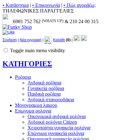
• Kατάστημα
|
• Επικοινωνία
|
• Πώς αγοράζω;
ΤΗΛΕΦΩΝΙΚΕΣ ΠΑΡΑΓΓΕΛΙΕΣ
6981 752 762
(WHATS UP)
& 210 24 00 315
Σύνδεση
|
Νέα εγγραφή
|
Καλάθι
(0)
|
Toggle main menu visibility
ΚΑΤΗΓΟΡΙΕΣ
Ροζαρια
Ανδρικά ροζάρια
Γυναικεία ροζάρια
Παιδικά ροζάρια
Ανδρικά σταυρουδάκια
Μονογραμμα λαιμου
Επωνυμα ρολογια
Οικονομικά ανδρικά ρολόγια
Ανδρικά ρολόγια Citizen
Χειροποίητα γυναικεία ρολόγια
Επώνυμα γυναικεία ρολόγια
Οικονομικά γυναικεία ρολόγια