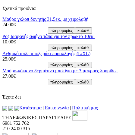
Σχετικά προϊόντα
Μαύρο γκλοπ δονητής 31,5εκ. με χειρολαβή
24.00€
Ροζ διαφανής σφήνα-τάπα για τον πρωκτό 10εκ.
10.00€
Ανδρικό μπλε μποξεράκι παραλλαγής (L/XL)
25.00€
Μαύρο-κόκκινο δερμάτινο μαστίγιο με 3 μακρυές λουρίδες
27.00€
Έχετε δει
Kατάστημα
|
Επικοινωνία
|
Πολιτική μας
ΤΗΛΕΦΩΝΙΚΕΣ ΠΑΡΑΓΓΕΛΙΕΣ
6981 752 762
210 24 00 315