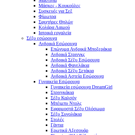
Μαστίγια
Μάσκες - Κουκούλες
Συσκευές για Σεξ
Φίμωτρα
Σφιχτήρες Θηλών
Κολάρα Λαιμού
Ιατρικά εργαλεία
Σέξυ εσώρουχα
Ανδρικά Εσώρουχα
Επώνυμα Ανδρικά Μποξεράκια
Ανδρικά Στρινγκς
Ανδρικά Σέξυ Εσώρουχα
Ανδρικά Φανελάκια
Ανδρικά Σέξυ Σετάκια
Ανδρικά Αστεία Εσώρουχα
Γυναικεία Εσώρουχα
Γυναικεία εσώρουχα DreamGirl
Στρινγκάκια
Σέξυ Καλσόν
Μπέιμπυ Ντολς
Εφαρμοστά Σέξυ Ολόσωμα
Σέξυ Συνολάκια
Στολές
Γάντια
Ερωτικά Αξεσουάρ