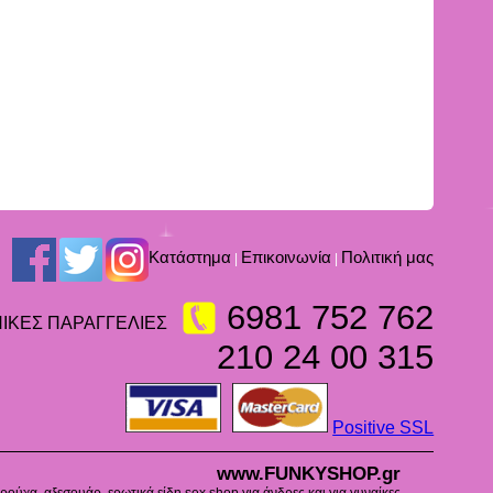
Kατάστημα
Επικοινωνία
Πολιτική μας
|
|
6981 752 762
ΙΚΕΣ ΠΑΡΑΓΓΕΛΙΕΣ
210 24 00 315
Positive SSL
www.FUNKYSHOP.gr
ούχα, αξεσουάρ, ερωτικά είδη sex shop για άνδρες και για γυναίκες