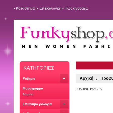
• Kατάστημα
• Επικοινωνία
• Πώς αγοράζω;
|
|
ΚΑΤΗΓΟΡΙΕΣ
+
Αρχική
Προφυ
Ροζαρια
Μονογραμμα
LOADING IMAGES
λαιμου
+
Επωνυμα ρολογια