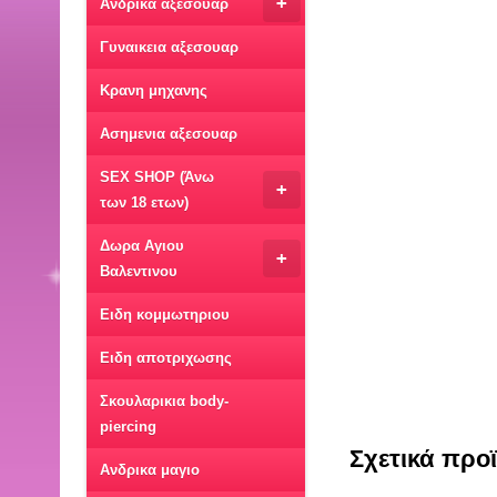
+
Ανδρικα αξεσουαρ
Γυναικεια αξεσουαρ
Κρανη μηχανης
Ασημενια αξεσουαρ
SEX SHOP (Άνω
+
των 18 ετων)
Δωρα Αγιου
+
Βαλεντινου
Ειδη κομμωτηριου
Ειδη αποτριχωσης
Σκουλαρικια body-
piercing
Σχετικά προ
Ανδρικα μαγιο