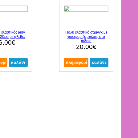
 ελαστικός jelly
Πολύ ελαστικό στρινγκ με
20εκ. με φλέβες
φωσφοριζέ μπίλιες στο
6.00€
αιδοίο
20.00€