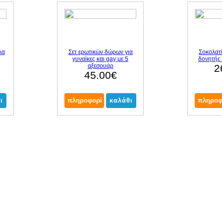
λα
Σετ ερωτικών δώρων για
Σοκολατί
γυναίκες και gay με 5
δονητής 
αξεσουάρ
2
45.00€