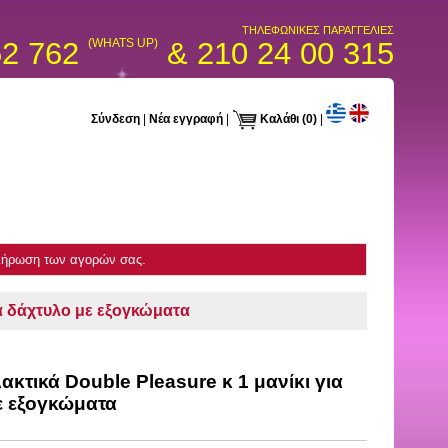
ΤΗΛΕΦΩΝΙΚΕΣ ΠΑΡΑΓΓΕΛΙΕΣ
52 762
(WHATS UP)
& 210 24 00 315
Σύνδεση
|
Νέα εγγραφή
|
Καλάθι
(0)
|
κλήρωση των αγορών σας.
ια δάχτυλο με εξογκώματα
κτικά Double Pleasure κ 1 μανίκι για
ε εξογκώματα