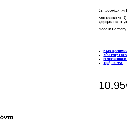
12 προφυλακτικά D
Από φυσικό λάτεξ. 
χρησιμοποιείται γι
Made in Germany
Κωδ.Προϊόντο
Σύνθεση:
Late
Η συσκευασία 
Τιμή:
10.95€
10.95
ϊόντα