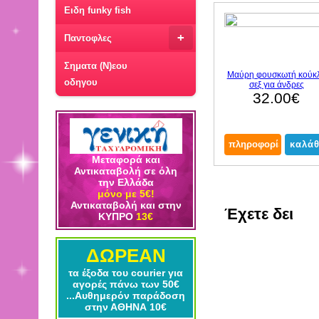
Ειδη funky fish
+
Παντοφλες
Σηματα (Ν)εου
Μαύρη φουσκωτή κούκ
οδηγου
σεξ για άνδρες
32.00€
Μεταφορά και
Αντικαταβολή σε όλη
την Ελλάδα
μόνο με 5€!
Αντικαταβολή και στην
Έχετε δει
ΚΥΠΡΟ
13€
ΔΩΡΕΑΝ
τα έξοδα του courier για
αγορές πάνω των 50€
...Αυθημερόν παράδοση
στην ΑΘΗΝΑ 10€