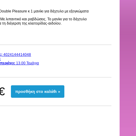
ouble Pleasure κ 1 μανίκι για δάχτυλο με εξογκώματα
Με λιπαντικό και ραβδώσεις. Το μανίκι για το δάχτυλο
α τη διέγερση της κλειτορίδας-αιδοίου.
ς:
4024144414048
x
περιέχει:
13.00 Τεμάχια
€
προσθήκη στο καλάθι »