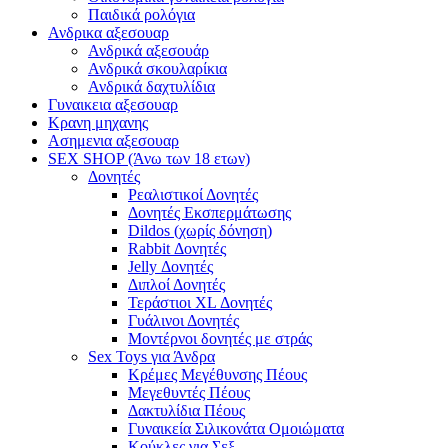
Παιδικά ρολόγια
Ανδρικα αξεσουαρ
Ανδρικά αξεσουάρ
Ανδρικά σκουλαρίκια
Ανδρικά δαχτυλίδια
Γυναικεια αξεσουαρ
Κρανη μηχανης
Ασημενια αξεσουαρ
SEX SHOP (Άνω των 18 ετων)
Δονητές
Ρεαλιστικοί Δονητές
Δονητές Εκσπερμάτωσης
Dildos (χωρίς δόνηση)
Rabbit Δονητές
Jelly Δονητές
Διπλοί Δονητές
Τεράστιοι XL Δονητές
Γυάλινοι Δονητές
Μοντέρνοι δονητές με στράς
Sex Toys για Άνδρα
Κρέμες Μεγέθυνσης Πέους
Μεγεθυντές Πέους
Δακτυλίδια Πέους
Γυναικεία Σιλικονάτα Ομοιώματα
Κούκλες για Σεξ