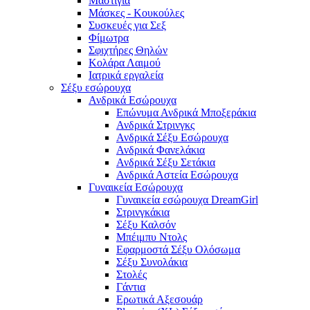
Μαστίγια
Μάσκες - Κουκούλες
Συσκευές για Σεξ
Φίμωτρα
Σφιχτήρες Θηλών
Κολάρα Λαιμού
Ιατρικά εργαλεία
Σέξυ εσώρουχα
Ανδρικά Εσώρουχα
Επώνυμα Ανδρικά Μποξεράκια
Ανδρικά Στρινγκς
Ανδρικά Σέξυ Εσώρουχα
Ανδρικά Φανελάκια
Ανδρικά Σέξυ Σετάκια
Ανδρικά Αστεία Εσώρουχα
Γυναικεία Εσώρουχα
Γυναικεία εσώρουχα DreamGirl
Στρινγκάκια
Σέξυ Καλσόν
Μπέιμπυ Ντολς
Εφαρμοστά Σέξυ Ολόσωμα
Σέξυ Συνολάκια
Στολές
Γάντια
Ερωτικά Αξεσουάρ