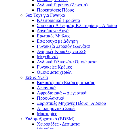
Ανδρικά Στραπόν (Ζωνάτα)
Προεκτάσεις Πέους
Sex Toys για Γυναίκα
Κλειτοριδικά Προϊόντα
Συσκευές Διέγερσης Κλειτορίδας - Αιδοίου
Δονούμενα Αυγά
Ερωτικές Μπίλιες
Εσώρουχα με Δόνηση
Γυναικεία Στραπόν (Ζωνάτα)
Ανδρικές Κούκλες για Σεξ
Μεγεθυντές
Ανδρικά Σιλικονάτα Ομοιώματα
Γυναικείες Κρέμες
Ομοιώματα χεριών
Σεξ & Υγεία
Καθυστέρηση Εκσπερμάτωσης
Λιπαντικά
Αφροδισιακά -- Διεγερτικά
Προφυλακτικά
Ξυριστικές Μηχανές Πέους - Αιδοίου
Απολυμαντικά Σπρέι
Μπαταρίες
Σαδομαζοχιστικά (BDSM)
Χειροπέδες - Δεσίματα