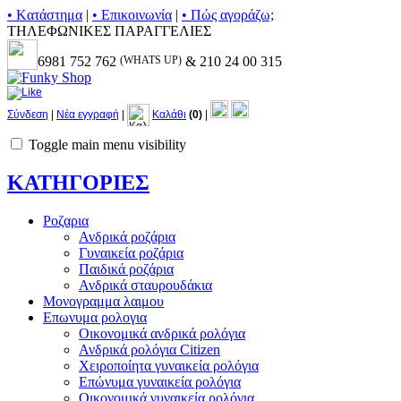
• Kατάστημα
|
• Επικοινωνία
|
• Πώς αγοράζω;
ΤΗΛΕΦΩΝΙΚΕΣ ΠΑΡΑΓΓΕΛΙΕΣ
6981 752 762
(WHATS UP)
& 210 24 00 315
Σύνδεση
|
Νέα εγγραφή
|
Καλάθι
(0)
|
Toggle main menu visibility
ΚΑΤΗΓΟΡΙΕΣ
Ροζαρια
Ανδρικά ροζάρια
Γυναικεία ροζάρια
Παιδικά ροζάρια
Ανδρικά σταυρουδάκια
Μονογραμμα λαιμου
Επωνυμα ρολογια
Οικονομικά ανδρικά ρολόγια
Ανδρικά ρολόγια Citizen
Χειροποίητα γυναικεία ρολόγια
Επώνυμα γυναικεία ρολόγια
Οικονομικά γυναικεία ρολόγια