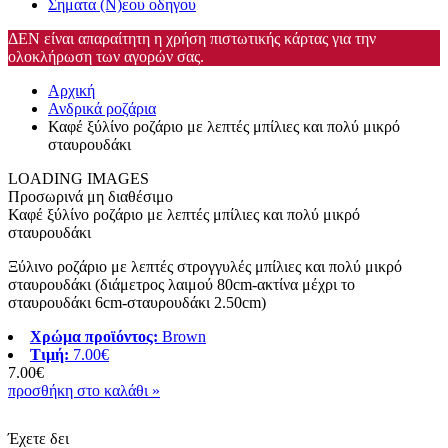
Σηματα (Ν)εου οδηγου
ΔΕΝ είναι απαραίτητη η χρήση πιστωτικής κάρτας για την
ολοκλήρωση των αγορών σας.
Αρχική
Ανδρικά ροζάρια
Καφέ ξύλίνο ροζάριο με λεπτές μπίλιες και πολύ μικρό
σταυρουδάκι
LOADING IMAGES
Προσωρινά μη διαθέσιμο
Καφέ ξύλίνο ροζάριο με λεπτές μπίλιες και πολύ μικρό
σταυρουδάκι
Ξύλινο ροζάριο με λεπτές στρογγυλές μπίλιες και πολύ μικρό
σταυρουδάκι (διάμετρος λαιμού 80cm-ακτίνα μέχρι το
σταυρουδάκι 6cm-σταυρουδάκι 2.50cm)
Χρώμα προϊόντος:
Brown
Τιμή:
7.00€
7.00€
προσθήκη στο καλάθι »
Έχετε δει