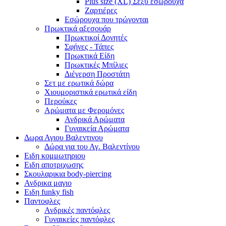
Plus size (XL) Σέξυ εσώρουχα
Ζαρτιέρες
Εσώρουχα που τρώγονται
Πρωκτικά αξεσουάρ
Πρωκτικοί Δονητές
Σφήνες - Τάπες
Πρωκτικά Είδη
Πρωκτικές Μπίλιες
Διέγερση Προστάτη
Σετ με ερωτικά δώρα
Χιουμοριστικά ερωτικά είδη
Περούκες
Αρώματα με Φερομόνες
Ανδρικά Αρώματα
Γυναικεία Αρώματα
Δωρα Αγιου Βαλεντινου
Δώρα για του Αγ. Βαλεντίνου
Ειδη κομμωτηριου
Ειδη αποτριχωσης
Σκουλαρικια body-piercing
Ανδρικα μαγιο
Ειδη funky fish
Παντοφλες
Ανδρικές παντόφλες
Γυναικείες παντόφλες