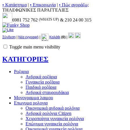
• Kατάστημα
|
• Επικοινωνία
|
• Πώς αγοράζω;
ΤΗΛΕΦΩΝΙΚΕΣ ΠΑΡΑΓΓΕΛΙΕΣ
6981 752 762
(WHATS UP)
& 210 24 00 315
Σύνδεση
|
Νέα εγγραφή
|
Καλάθι
(0)
|
Toggle main menu visibility
ΚΑΤΗΓΟΡΙΕΣ
Ροζαρια
Ανδρικά ροζάρια
Γυναικεία ροζάρια
Παιδικά ροζάρια
Ανδρικά σταυρουδάκια
Μονογραμμα λαιμου
Επωνυμα ρολογια
Οικονομικά ανδρικά ρολόγια
Ανδρικά ρολόγια Citizen
Χειροποίητα γυναικεία ρολόγια
Επώνυμα γυναικεία ρολόγια
Οικονομικά γυναικεία ρολόγια