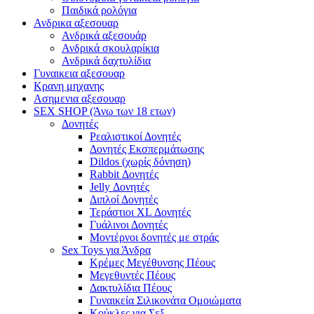
Παιδικά ρολόγια
Ανδρικα αξεσουαρ
Ανδρικά αξεσουάρ
Ανδρικά σκουλαρίκια
Ανδρικά δαχτυλίδια
Γυναικεια αξεσουαρ
Κρανη μηχανης
Ασημενια αξεσουαρ
SEX SHOP (Άνω των 18 ετων)
Δονητές
Ρεαλιστικοί Δονητές
Δονητές Εκσπερμάτωσης
Dildos (χωρίς δόνηση)
Rabbit Δονητές
Jelly Δονητές
Διπλοί Δονητές
Τεράστιοι XL Δονητές
Γυάλινοι Δονητές
Μοντέρνοι δονητές με στράς
Sex Toys για Άνδρα
Κρέμες Μεγέθυνσης Πέους
Μεγεθυντές Πέους
Δακτυλίδια Πέους
Γυναικεία Σιλικονάτα Ομοιώματα
Κούκλες για Σεξ