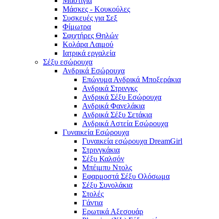
Μαστίγια
Μάσκες - Κουκούλες
Συσκευές για Σεξ
Φίμωτρα
Σφιχτήρες Θηλών
Κολάρα Λαιμού
Ιατρικά εργαλεία
Σέξυ εσώρουχα
Ανδρικά Εσώρουχα
Επώνυμα Ανδρικά Μποξεράκια
Ανδρικά Στρινγκς
Ανδρικά Σέξυ Εσώρουχα
Ανδρικά Φανελάκια
Ανδρικά Σέξυ Σετάκια
Ανδρικά Αστεία Εσώρουχα
Γυναικεία Εσώρουχα
Γυναικεία εσώρουχα DreamGirl
Στρινγκάκια
Σέξυ Καλσόν
Μπέιμπυ Ντολς
Εφαρμοστά Σέξυ Ολόσωμα
Σέξυ Συνολάκια
Στολές
Γάντια
Ερωτικά Αξεσουάρ