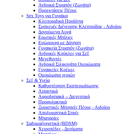
Ανδρικά Στραπόν (Ζωνάτα)
Προεκτάσεις Πέους
Sex Toys για Γυναίκα
Κλειτοριδικά Προϊόντα
Συσκευές Διέγερσης Κλειτορίδας - Αιδοίου
Δονούμενα Αυγά
Ερωτικές Μπίλιες
Εσώρουχα με Δόνηση
Γυναικεία Στραπόν (Ζωνάτα)
Ανδρικές Κούκλες για Σεξ
Μεγεθυντές
Ανδρικά Σιλικονάτα Ομοιώματα
Γυναικείες Κρέμες
Ομοιώματα χεριών
Σεξ & Υγεία
Καθυστέρηση Εκσπερμάτωσης
Λιπαντικά
Αφροδισιακά -- Διεγερτικά
Προφυλακτικά
Ξυριστικές Μηχανές Πέους - Αιδοίου
Απολυμαντικά Σπρέι
Μπαταρίες
Σαδομαζοχιστικά (BDSM)
Χειροπέδες - Δεσίματα