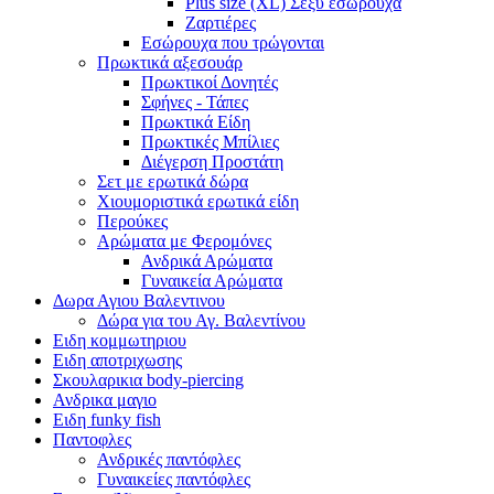
Plus size (XL) Σέξυ εσώρουχα
Ζαρτιέρες
Εσώρουχα που τρώγονται
Πρωκτικά αξεσουάρ
Πρωκτικοί Δονητές
Σφήνες - Τάπες
Πρωκτικά Είδη
Πρωκτικές Μπίλιες
Διέγερση Προστάτη
Σετ με ερωτικά δώρα
Χιουμοριστικά ερωτικά είδη
Περούκες
Αρώματα με Φερομόνες
Ανδρικά Αρώματα
Γυναικεία Αρώματα
Δωρα Αγιου Βαλεντινου
Δώρα για του Αγ. Βαλεντίνου
Ειδη κομμωτηριου
Ειδη αποτριχωσης
Σκουλαρικια body-piercing
Ανδρικα μαγιο
Ειδη funky fish
Παντοφλες
Ανδρικές παντόφλες
Γυναικείες παντόφλες