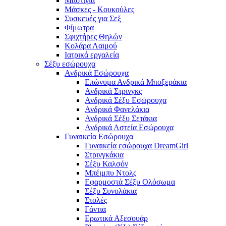
Μαστίγια
Μάσκες - Κουκούλες
Συσκευές για Σεξ
Φίμωτρα
Σφιχτήρες Θηλών
Κολάρα Λαιμού
Ιατρικά εργαλεία
Σέξυ εσώρουχα
Ανδρικά Εσώρουχα
Επώνυμα Ανδρικά Μποξεράκια
Ανδρικά Στρινγκς
Ανδρικά Σέξυ Εσώρουχα
Ανδρικά Φανελάκια
Ανδρικά Σέξυ Σετάκια
Ανδρικά Αστεία Εσώρουχα
Γυναικεία Εσώρουχα
Γυναικεία εσώρουχα DreamGirl
Στρινγκάκια
Σέξυ Καλσόν
Μπέιμπυ Ντολς
Εφαρμοστά Σέξυ Ολόσωμα
Σέξυ Συνολάκια
Στολές
Γάντια
Ερωτικά Αξεσουάρ