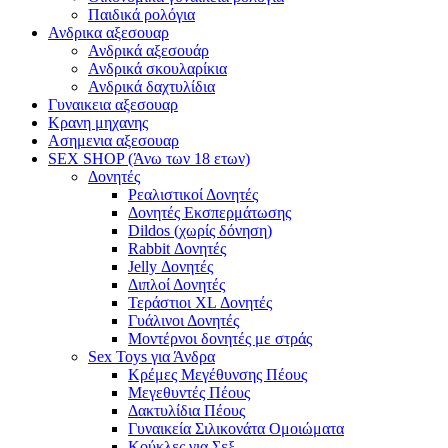
Παιδικά ρολόγια
Ανδρικα αξεσουαρ
Ανδρικά αξεσουάρ
Ανδρικά σκουλαρίκια
Ανδρικά δαχτυλίδια
Γυναικεια αξεσουαρ
Κρανη μηχανης
Ασημενια αξεσουαρ
SEX SHOP (Άνω των 18 ετων)
Δονητές
Ρεαλιστικοί Δονητές
Δονητές Εκσπερμάτωσης
Dildos (χωρίς δόνηση)
Rabbit Δονητές
Jelly Δονητές
Διπλοί Δονητές
Τεράστιοι XL Δονητές
Γυάλινοι Δονητές
Μοντέρνοι δονητές με στράς
Sex Toys για Άνδρα
Κρέμες Μεγέθυνσης Πέους
Μεγεθυντές Πέους
Δακτυλίδια Πέους
Γυναικεία Σιλικονάτα Ομοιώματα
Κούκλες για Σεξ