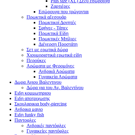
Plus size (XL) Σέξυ εσώρουχα
Ζαρτιέρες
Εσώρουχα που τρώγονται
Πρωκτικά αξεσουάρ
Πρωκτικοί Δονητές
Σφήνες - Τάπες
Πρωκτικά Είδη
Πρωκτικές Μπίλιες
Διέγερση Προστάτη
Σετ με ερωτικά δώρα
Χιουμοριστικά ερωτικά είδη
Περούκες
Αρώματα με Φερομόνες
Ανδρικά Αρώματα
Γυναικεία Αρώματα
Δωρα Αγιου Βαλεντινου
Δώρα για του Αγ. Βαλεντίνου
Ειδη κομμωτηριου
Ειδη αποτριχωσης
Σκουλαρικια body-piercing
Ανδρικα μαγιο
Ειδη funky fish
Παντοφλες
Ανδρικές παντόφλες
Γυναικείες παντόφλες