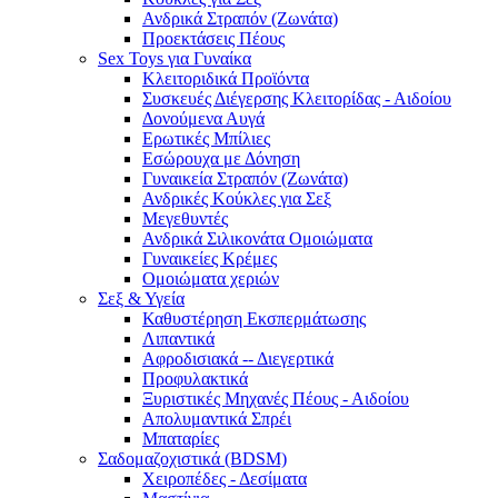
Ανδρικά Στραπόν (Ζωνάτα)
Προεκτάσεις Πέους
Sex Toys για Γυναίκα
Κλειτοριδικά Προϊόντα
Συσκευές Διέγερσης Κλειτορίδας - Αιδοίου
Δονούμενα Αυγά
Ερωτικές Μπίλιες
Εσώρουχα με Δόνηση
Γυναικεία Στραπόν (Ζωνάτα)
Ανδρικές Κούκλες για Σεξ
Μεγεθυντές
Ανδρικά Σιλικονάτα Ομοιώματα
Γυναικείες Κρέμες
Ομοιώματα χεριών
Σεξ & Υγεία
Καθυστέρηση Εκσπερμάτωσης
Λιπαντικά
Αφροδισιακά -- Διεγερτικά
Προφυλακτικά
Ξυριστικές Μηχανές Πέους - Αιδοίου
Απολυμαντικά Σπρέι
Μπαταρίες
Σαδομαζοχιστικά (BDSM)
Χειροπέδες - Δεσίματα