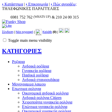
• Kατάστημα
|
• Επικοινωνία
|
• Πώς αγοράζω;
ΤΗΛΕΦΩΝΙΚΕΣ ΠΑΡΑΓΓΕΛΙΕΣ
6981 752 762
(WHATS UP)
& 210 24 00 315
Σύνδεση
|
Νέα εγγραφή
|
Καλάθι
(0)
|
Toggle main menu visibility
ΚΑΤΗΓΟΡΙΕΣ
Ροζαρια
Ανδρικά ροζάρια
Γυναικεία ροζάρια
Παιδικά ροζάρια
Ανδρικά σταυρουδάκια
Μονογραμμα λαιμου
Επωνυμα ρολογια
Οικονομικά ανδρικά ρολόγια
Ανδρικά ρολόγια Citizen
Χειροποίητα γυναικεία ρολόγια
Επώνυμα γυναικεία ρολόγια
Οικονομικά γυναικεία ρολόγια