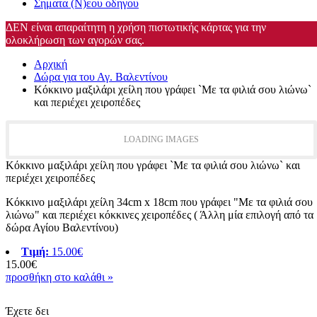
Σηματα (Ν)εου οδηγου
ΔΕΝ είναι απαραίτητη η χρήση πιστωτικής κάρτας για την
ολοκλήρωση των αγορών σας.
Αρχική
Δώρα για του Αγ. Βαλεντίνου
Κόκκινο μαξιλάρι χείλη που γράφει `Με τα φιλιά σου λιώνω`
και περιέχει χειροπέδες
LOADING IMAGES
Κόκκινο μαξιλάρι χείλη που γράφει `Με τα φιλιά σου λιώνω` και
περιέχει χειροπέδες
Κόκκινο μαξιλάρι χείλη 34cm x 18cm που γράφει "Με τα φιλιά σου
λιώνω" και περιέχει κόκκινες χειροπέδες ( Άλλη μία επιλογή από τα
δώρα Αγίου Βαλεντίνου)
Τιμή:
15.00€
15.00€
προσθήκη στο καλάθι »
Έχετε δει