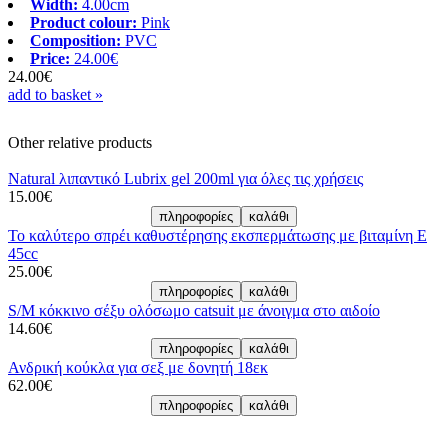
Width:
4.00cm
Product colour:
Pink
Composition:
PVC
Price:
24.00€
24.00€
add to basket »
Other relative products
Natural λιπαντικό Lubrix gel 200ml για όλες τις χρήσεις
15.00€
Το καλύτερο σπρέι καθυστέρησης εκσπερμάτωσης με βιταμίνη Ε
45cc
25.00€
S/M κόκκινο σέξυ ολόσωμο catsuit με άνοιγμα στο αιδοίο
14.60€
Ανδρική κούκλα για σεξ με δονητή 18εκ
62.00€