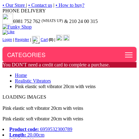
• Our Store
|
• Contact us
|
• How to buy?
PHONE DELIVERY
6981 752 762
(WHATS UP)
& 210 24 00 315
Login
|
Register
|
Cart
(0)
|
To
CATEGORIES
You DON'T need a credit card to complete a purchase.
Home
Realistic Vibrators
Pink elastic soft vibrator 20cm with veins
LOADING IMAGES
Pink elastic soft vibrator 20cm with veins
Pink elastic soft vibrator 20cm with veins
Product code:
6959532300789
Length:
20.00cm