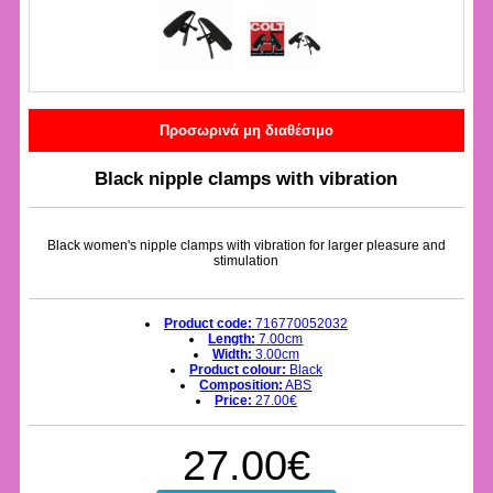
Προσωρινά μη διαθέσιμο
Black nipple clamps with vibration
Black women's nipple clamps with vibration for larger pleasure and
stimulation
Product code:
716770052032
Length:
7.00cm
Width:
3.00cm
Product colour:
Black
Composition:
ABS
Price:
27.00€
27.00€