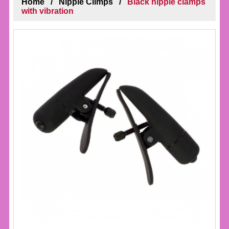
Home
Nipple Climps
Black nipple clamps
with vibration