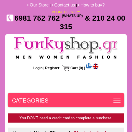
• Our Store
• Contact us
• How to buy?
|
|
PHONE DELIVERY
6981 752 762
(WHATS UP)
& 210 24 00
315
Login
|
Register
|
Cart
(0)
|
Toggle
CATEGORIES
You DON'T need a credit card to complete a purchase.