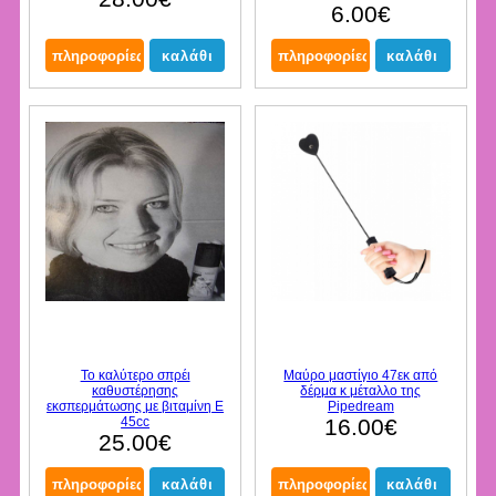
6.00€
Το καλύτερο σπρέι
Μαύρο μαστίγιο 47εκ από
καθυστέρησης
δέρμα κ μέταλλο της
εκσπερμάτωσης με βιταμίνη Ε
Pipedream
45cc
16.00€
25.00€