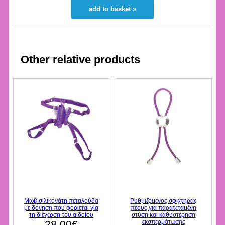
add to basket »
Other relative products
Μωβ σιλικονάτη πεταλούδα
Ρυθμιζόμενος σφιχτήρας
με δόνηση που φοριέται για
πέους για παρατεταμένη
τη διέγερση του αιδοίου
στύση και καθυστέρηση
28.00€
εκσπερμάτωσης