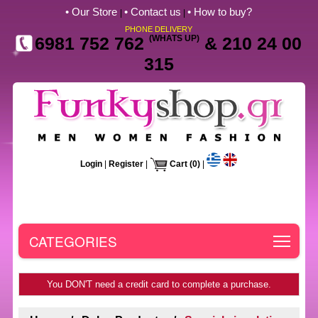
• Our Store
• Contact us
• How to buy?
|
|
PHONE DELIVERY
6981 752 762
(WHATS UP)
& 210 24 00
315
Login
|
Register
|
Cart
(0)
|
Toggle
CATEGORIES
You DON'T need a credit card to complete a purchase.