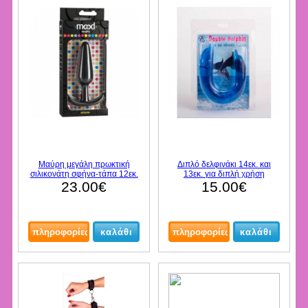
Μαύρη μεγάλη πρωκτική
Διπλό δελφινάκι 14εκ. και
σιλικονάτη σφήνα-τάπα 12εκ.
13εκ. για διπλή χρήση
23.00€
15.00€