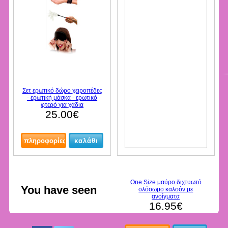
Σετ ερωτικό δώρο χειροπέδες
- ερωτική μάσκα - ερωτικό
φτερό για χάδια
25.00€
One Size μαύρο διχτυωτό
You have seen
ολόσωμο καλσόν με
ανοίγματα
16.95€