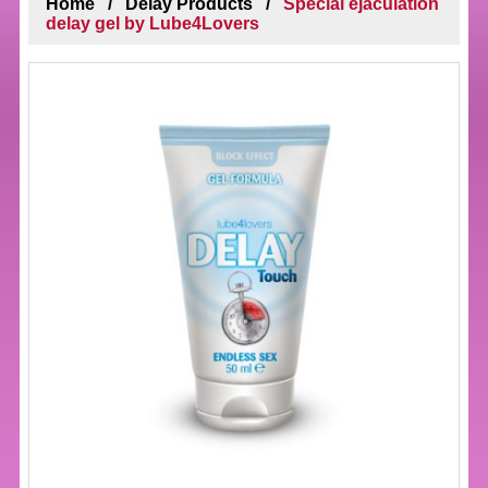
Home
Delay Products
Special ejaculation
delay gel by Lube4Lovers