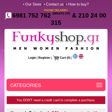
• Our Store
• Contact us
• How to buy?
|
|
PHONE DELIVERY
6981 752 762
(WHATS UP)
& 210 24 00
315
Login
|
Register
|
Cart
(0)
|
Toggle
CATEGORIES
You DON'T need a credit card to complete a purchase.