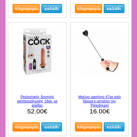
Ρεαλιστικός δονητής
Μαύρο μαστίγιο 47εκ από
εκσπερμάτωσης 18εκ. με
δέρμα κ μέταλλο της
φλέβες
Pipedream
52.00€
16.00€