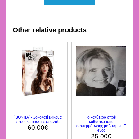
Other relative products
`BONITA` - Σοκολατί μακρυά
Το καλύτερο σπρέι
περούκα 55εκ. με φράντζα
καθυστέρησης
60.00€
εκσπερμάτωσης με βιταμίνη Ε
45cc
25.00€