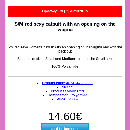
Προσωρινά μη διαθέσιμο
S/M red sexy catsuit with an opening on the
vagina
S/M red sexy women's catsuit with an opening on the vagina and with the
back out
Suitable for sizes Small and Medium - choose the Small size
100% Polyamide
Product code:
4024144232383
Size:
S
Product colour:
Red
Composition:
Polyamide
Price:
14.60€
14.60€
add to basket »