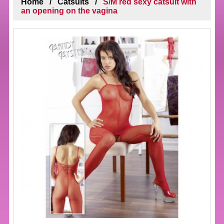
Home
Catsuits
S/M red sexy catsuit with
an opening on the vagina